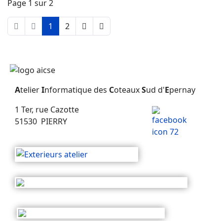
Page 1 sur 2
1
2
A
telier
I
nformatique des
C
oteaux
S
ud d'
E
pernay
1 Ter, rue Cazotte
51530 PIERRY