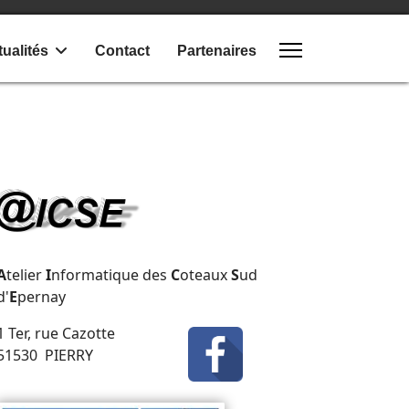
ualités
Contact
Partenaires
A
telier
I
nformatique des
C
oteaux
S
ud
d'
E
pernay
1 Ter, rue Cazotte
51530 PIERRY