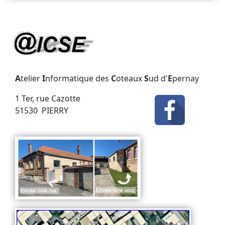
A
telier
I
nformatique des
C
oteaux
S
ud d'
E
pernay
1 Ter, rue Cazotte
51530 PIERRY