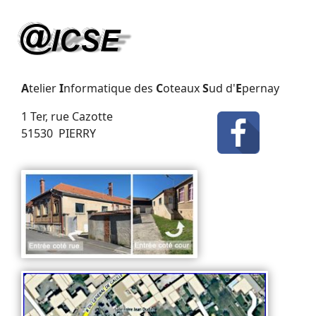
A
telier
I
nformatique des
C
oteaux
S
ud d'
E
pernay
1 Ter, rue Cazotte
51530 PIERRY