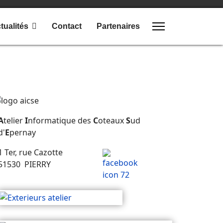
tualités
Contact
Partenaires
A
telier
I
nformatique des
C
oteaux
S
ud
d'
E
pernay
1 Ter, rue Cazotte
51530 PIERRY