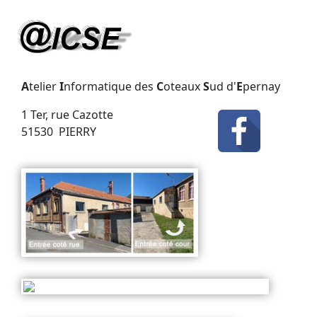
A
telier
I
nformatique des
C
oteaux
S
ud d'
E
pernay
1 Ter, rue Cazotte
51530 PIERRY