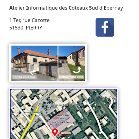
A
telier
I
nformatique des
C
oteaux
S
ud d'
E
pernay
1 Ter, rue Cazotte
51530 PIERRY