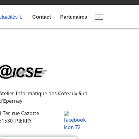
ctualités
Contact
Partenaires
A
telier
I
nformatique des
C
oteaux
S
ud
d'
E
pernay
1 Ter, rue Cazotte
51530 PIERRY