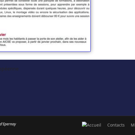
 d'Epernay
Contacts
M