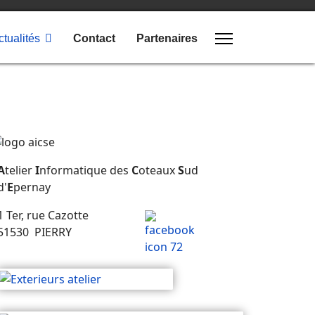
ctualités
Contact
Partenaires
A
telier
I
nformatique des
C
oteaux
S
ud
d'
E
pernay
1 Ter, rue Cazotte
51530 PIERRY