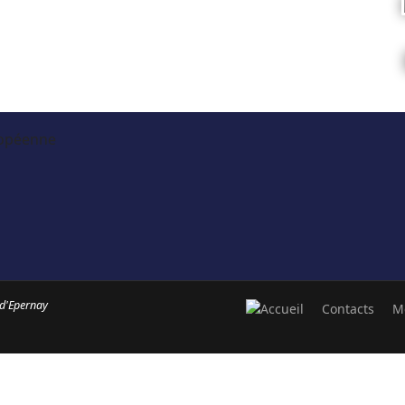
 d'Epernay
Contacts
M